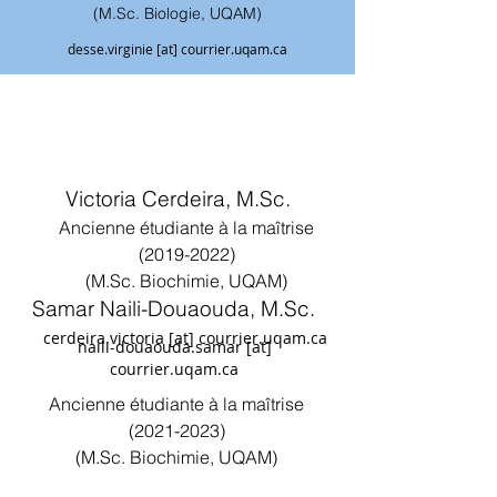
(M.Sc. Biologie, UQAM)
desse.virginie [at] courrier.uqam.ca
Victoria Cerdeira, M.Sc.
Ancienne étudiante à la maîtrise
(2019-2022)
(M.Sc. Biochimie, UQAM)
Samar Naili-Douaouda, M.Sc.
cerdeira.victoria [at] courrier.uqam.ca
naili-douaouda.samar [at]
courrier.uqam.ca
Ancienne étudiante à la maîtrise
(2021-2023)
(M.Sc. Biochimie, UQAM)