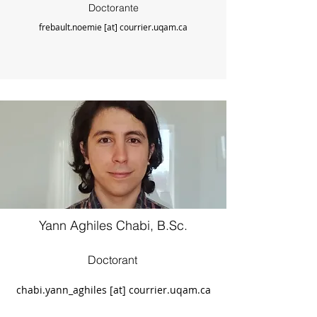
Doctorante
frebault.noemie [at] courrier.uqam.ca
Yann Aghiles Chabi, B.Sc.
Doctorant
chabi.yann_aghiles [at] courrier.uqam.ca