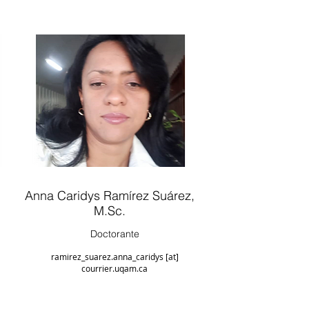
Anna Caridys Ramírez Suárez,
M.Sc.
Doctorante
ramirez_suarez.anna_caridys [at]
courrier.uqam.ca